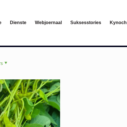
e
Dienste
Webjoernaal
Suksesstories
Kynoch
rs