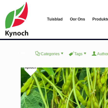
Tuisblad
Oor Ons
Produkt
Filter by
Categories
Tags
Autho